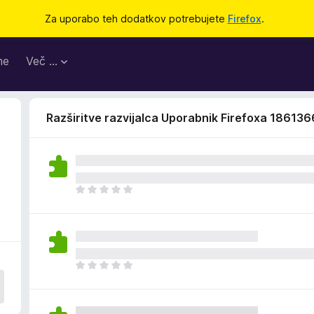
Za uporabo teh dodatkov potrebujete
Firefox
.
me
Več …
Razširitve razvijalca Uporabnik Firefoxa 18613
Š
e
n
i
o
c
Š
e
e
n
n
j
i