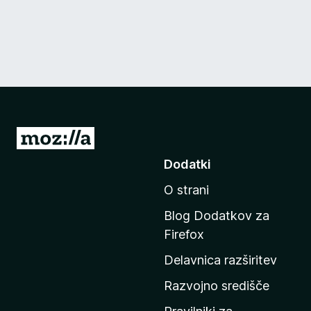
P
o
Dodatki
j
O strani
d
i
Blog Dodatkov za
n
Firefox
a
Delavnica razširitev
d
o
Razvojno središče
m