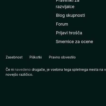
Pravilniki za
a
razvijalce
č
Blog skupnosti
o
s
Forum
t
Prijavi hrošča
r
Smernice za ocene
a
n
M
Zasebnost
Piškotki
Pravno obvestilo
o
z
Če ni
navedeno
drugače, je vsebina tega spletnega mesta na v
i
novejšo različico.
l
l
e