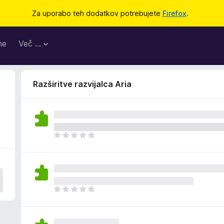
Za uporabo teh dodatkov potrebujete
Firefox
.
me
Več …
Razširitve razvijalca Aria
Š
e
n
i
o
c
Š
e
e
n
n
j
i