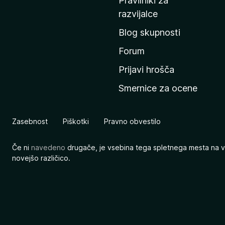
Pravilniki za
a
razvijalce
č
Blog skupnosti
o
s
Forum
t
Prijavi hrošča
r
Smernice za ocene
a
n
M
Zasebnost
Piškotki
Pravno obvestilo
o
z
Če ni
navedeno
drugače, je vsebina tega spletnega mesta na v
i
novejšo različico.
l
l
e