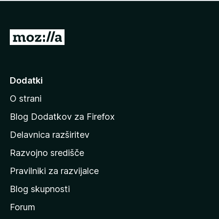
i
e
o
n
c
o
e
P
n
o
j
j
e
n
d
Dodatki
o
i
O strani
n
a
Blog Dodatkov za Firefox
d
Delavnica razširitev
o
Razvojno središče
m
a
Pravilniki za razvijalce
č
Blog skupnosti
o
s
Forum