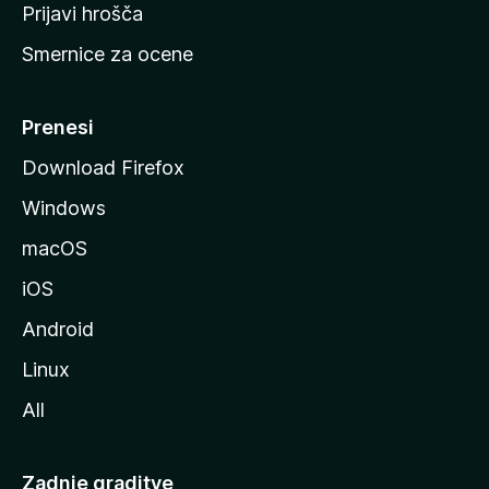
t
Prijavi hrošča
r
Smernice za ocene
a
n
M
Prenesi
o
Download Firefox
z
Windows
i
l
macOS
l
iOS
e
Android
Linux
All
Zadnje graditve