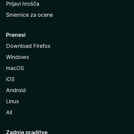
t
Prijavi hrošča
r
Smernice za ocene
a
n
M
Prenesi
o
Download Firefox
z
Windows
i
l
macOS
l
iOS
e
Android
Linux
All
Zadnje graditve