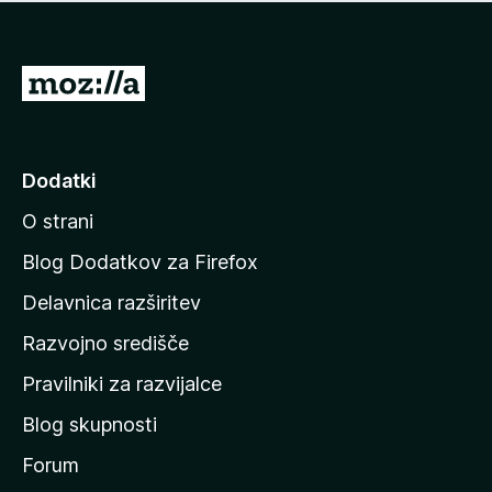
i
e
o
n
c
o
e
P
n
o
j
j
e
n
d
Dodatki
o
i
O strani
n
a
Blog Dodatkov za Firefox
d
Delavnica razširitev
o
Razvojno središče
m
a
Pravilniki za razvijalce
č
Blog skupnosti
o
s
Forum