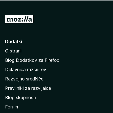
i
e
o
n
c
o
e
P
n
o
j
j
e
n
d
Dodatki
o
i
O strani
n
a
Blog Dodatkov za Firefox
d
Delavnica razširitev
o
Razvojno središče
m
a
Pravilniki za razvijalce
č
Blog skupnosti
o
s
Forum