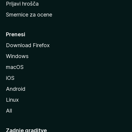
t
Prijavi hrošča
r
Smernice za ocene
a
n
M
Prenesi
o
Download Firefox
z
Windows
i
l
macOS
l
iOS
e
Android
Linux
All
Zadnje graditve