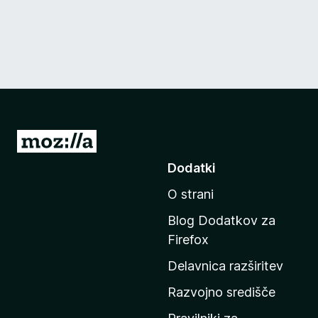
P
o
Dodatki
j
O strani
d
i
Blog Dodatkov za
n
Firefox
a
Delavnica razširitev
d
o
Razvojno središče
m