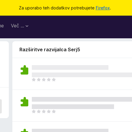
Za uporabo teh dodatkov potrebujete
Firefox
.
me
Več …
Razširitve razvijalca Serj5
Š
e
n
i
o
c
Š
e
e
n
n
j
i