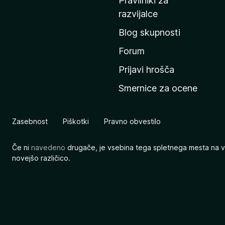
Pravilniki za
a
razvijalce
č
Blog skupnosti
o
s
Forum
t
Prijavi hrošča
r
Smernice za ocene
a
n
M
Zasebnost
Piškotki
Pravno obvestilo
o
z
Če ni
navedeno
drugače, je vsebina tega spletnega mesta na v
i
novejšo različico.
l
l
e