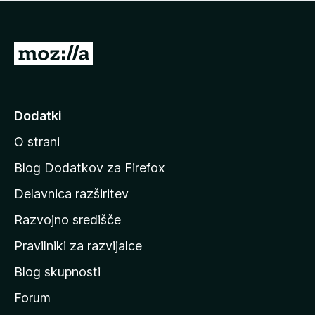
i
e
o
n
c
o
e
P
n
o
j
j
e
n
d
Dodatki
o
i
O strani
n
a
Blog Dodatkov za Firefox
d
Delavnica razširitev
o
Razvojno središče
m
a
Pravilniki za razvijalce
č
Blog skupnosti
o
s
Forum