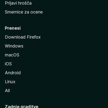
t
Prijavi hrošča
r
Smernice za ocene
a
n
M
Prenesi
o
Download Firefox
z
Windows
i
l
macOS
l
iOS
e
Android
Linux
All
Zadnje graditve