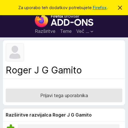
I
Prijava
Za uporabo teh dodatkov potrebujete
Firefox
.
S
k
š
D
r
č
i
o
j
i
d
o
Razširitve
Teme
Več …
b
a
v
t
e
s
k
t
i
i
l
z
Roger J G Gamito
o
a
b
r
s
Prijavi tega uporabnika
k
a
l
Razširitve razvijalca Roger J G Gamito
n
i