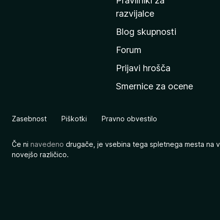
Pravilniki za
a
razvijalce
č
Blog skupnosti
o
s
Forum
t
Prijavi hrošča
r
Smernice za ocene
a
n
M
Zasebnost
Piškotki
Pravno obvestilo
o
z
Če ni
navedeno
drugače, je vsebina tega spletnega mesta na v
i
novejšo različico.
l
l
e