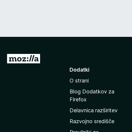
P
o
Dodatki
j
O strani
d
i
Blog Dodatkov za
n
Firefox
a
Delavnica razširitev
d
o
Razvojno središče
m