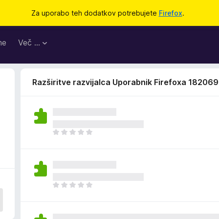
Za uporabo teh dodatkov potrebujete
Firefox
.
me
Več …
Razširitve razvijalca Uporabnik Firefoxa 18206
Š
e
n
i
o
c
Š
e
e
n
n
j
i