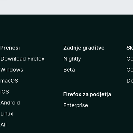
Prenesi
Zadnje graditve
Sk
Download Firefox
Nightly
Co
Windows
Beta
Co
macOS
De
iOS
Firefox za podjetja
Android
Enterprise
Linux
All