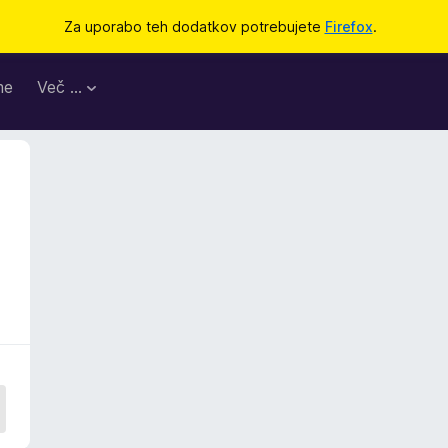
Za uporabo teh dodatkov potrebujete
Firefox
.
me
Več …