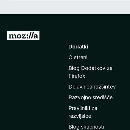
k
F
i
r
e
P
f
o
Dodatki
o
j
x
O strani
d
i
Blog Dodatkov za
n
Firefox
a
Delavnica razširitev
d
o
Razvojno središče
m
Pravilniki za
a
razvijalce
č
Blog skupnosti
o