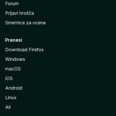
s
Forum
t
Prijavi hrošča
r
Smernice za ocene
a
n
M
Prenesi
o
Download Firefox
z
Windows
i
l
macOS
l
iOS
e
Android
Linux
All