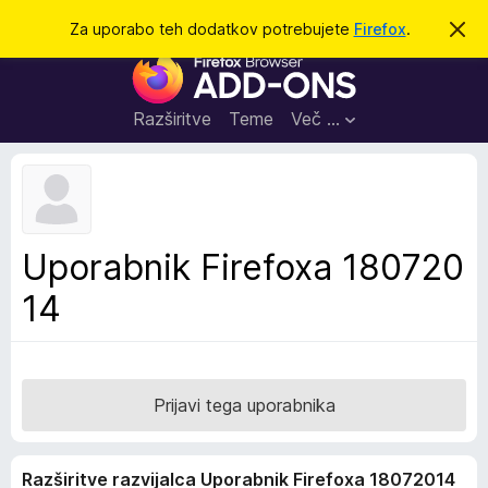
I
Prijava
Za uporabo teh dodatkov potrebujete
Firefox
.
S
k
š
D
r
č
i
o
j
i
d
o
Razširitve
Teme
Več …
b
a
v
t
e
s
k
t
i
i
l
z
Uporabnik Firefoxa 180720
o
a
14
b
r
s
k
a
Prijavi tega uporabnika
l
n
Razširitve razvijalca Uporabnik Firefoxa 18072014
i