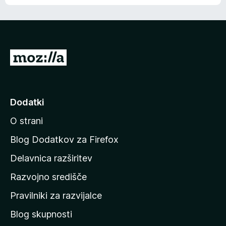
e
n
n
j
i
e
o
n
c
o
e
P
n
o
j
j
e
n
d
Dodatki
o
i
O strani
n
a
Blog Dodatkov za Firefox
d
Delavnica razširitev
o
Razvojno središče
m
a
Pravilniki za razvijalce
č
Blog skupnosti
o