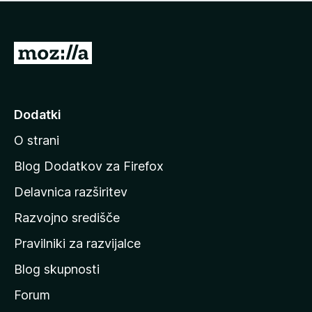
i
e
o
n
c
o
e
P
n
o
j
j
e
n
d
Dodatki
o
i
O strani
n
a
Blog Dodatkov za Firefox
d
Delavnica razširitev
o
Razvojno središče
m
a
Pravilniki za razvijalce
č
Blog skupnosti
o
s
Forum