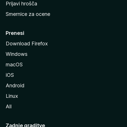
t
Prijavi hrošča
r
Smernice za ocene
a
n
M
Prenesi
o
Download Firefox
z
Windows
i
l
macOS
l
iOS
e
Android
Linux
All
Zadnje graditve