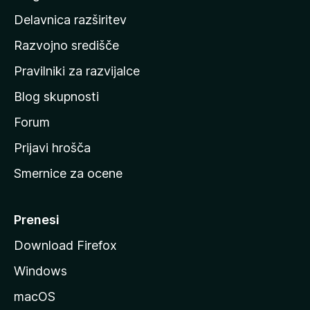
d
Delavnica razširitev
o
Razvojno središče
m
a
Pravilniki za razvijalce
č
Blog skupnosti
o
s
Forum
t
Prijavi hrošča
r
Smernice za ocene
a
n
M
Prenesi
o
Download Firefox
z
Windows
i
l
macOS
l