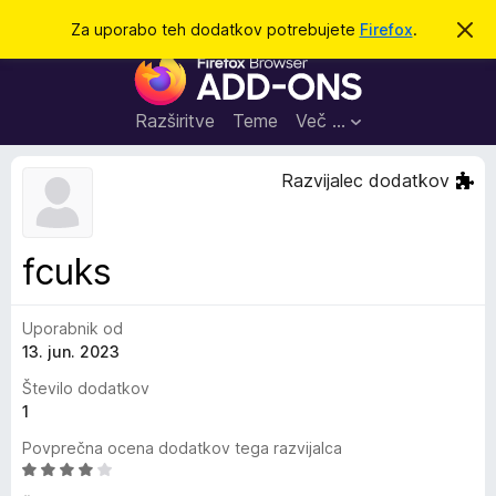
I
Prijava
Za uporabo teh dodatkov potrebujete
Firefox
.
S
k
š
D
r
č
i
o
j
i
d
o
Razširitve
Teme
Več …
b
a
v
t
e
Razvijalec dodatkov
s
k
t
i
i
l
z
fcuks
o
a
b
Uporabnik od
r
13. jun. 2023
s
k
Število dodatkov
a
1
l
Povprečna ocena dodatkov tega razvijalca
n
O
i
c