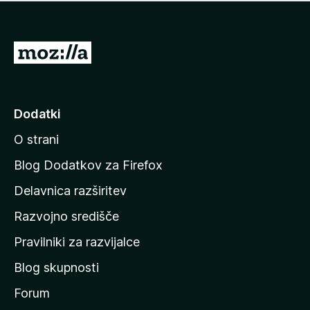
i
e
o
n
c
o
e
P
n
o
j
j
e
n
d
Dodatki
o
i
O strani
n
a
Blog Dodatkov za Firefox
d
Delavnica razširitev
o
Razvojno središče
m
a
Pravilniki za razvijalce
č
Blog skupnosti
o
s
Forum