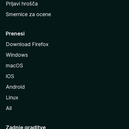
t
Prijavi hrošča
r
Smernice za ocene
a
n
M
Prenesi
o
Download Firefox
z
Windows
i
l
macOS
l
iOS
e
Android
Linux
All
Zadnje graditve