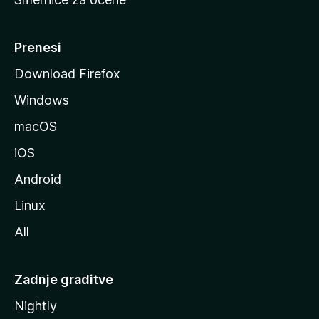
a
n
M
Prenesi
o
Download Firefox
z
Windows
i
l
macOS
l
iOS
e
Android
Linux
All
Zadnje graditve
Nightly