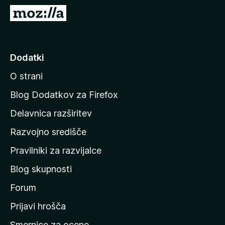
k
P
F
o
i
j
r
d
Dodatki
e
i
f
O strani
n
o
a
x
Blog Dodatkov za Firefox
d
Delavnica razširitev
o
Razvojno središče
m
a
Pravilniki za razvijalce
č
Blog skupnosti
o
s
Forum
t
Prijavi hrošča
r
Smernice za ocene