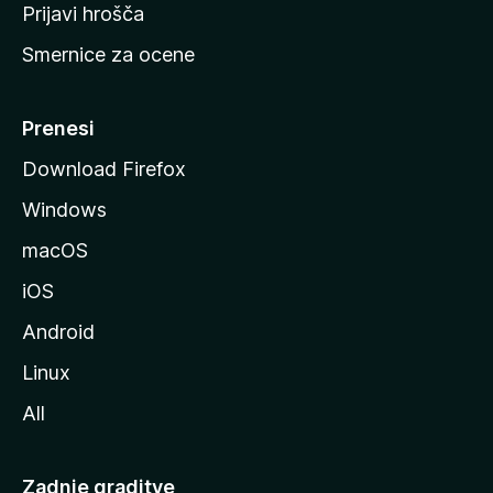
t
Prijavi hrošča
r
Smernice za ocene
a
n
M
Prenesi
o
Download Firefox
z
Windows
i
l
macOS
l
iOS
e
Android
Linux
All
Zadnje graditve