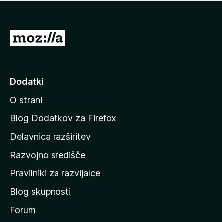
i
e
o
n
c
o
e
P
n
o
j
j
e
n
d
Dodatki
o
i
O strani
n
a
Blog Dodatkov za Firefox
d
Delavnica razširitev
o
Razvojno središče
m
a
Pravilniki za razvijalce
č
Blog skupnosti
o
s
Forum