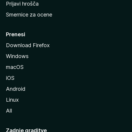
t
Prijavi hrošča
r
Smernice za ocene
a
n
M
Prenesi
o
Download Firefox
z
Windows
i
l
macOS
l
iOS
e
Android
Linux
All
Zadnje graditve