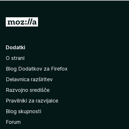
i
e
o
n
c
o
e
P
n
o
j
j
e
n
d
Dodatki
o
i
O strani
n
a
Blog Dodatkov za Firefox
d
Delavnica razširitev
o
Razvojno središče
m
a
Pravilniki za razvijalce
č
Blog skupnosti
o
s
Forum