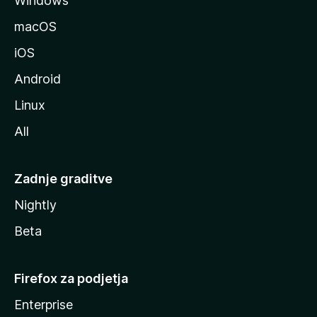
Windows
i
l
macOS
l
iOS
e
Android
Linux
All
Zadnje graditve
Nightly
Beta
Firefox za podjetja
Enterprise