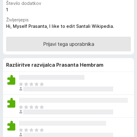
Število dodatkov
k
1
F
Življenjepis
i
Hi, Myself Prasanta, I like to edit Santali Wikipedia.
r
e
f
Prijavi tega uporabnika
o
x
Razširitve razvijalca Prasanta Hembram
Š
e
n
i
Š
o
e
c
n
e
i
n
Š
o
j