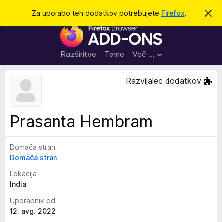
I
Prijava
Za uporabo teh dodatkov potrebujete
Firefox
.
S
k
š
D
r
č
i
o
j
i
d
o
Razširitve
Teme
Več …
b
a
v
t
e
Razvijalec dodatkov
s
k
t
i
i
l
z
Prasanta Hembram
o
a
b
Domača stran
r
Domača stran
s
k
Lokacija
a
India
l
Uporabnik od
n
12. avg. 2022
i