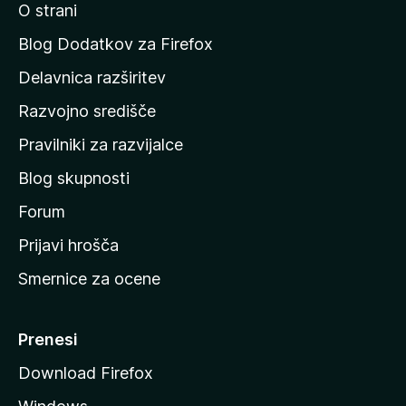
O strani
n
a
Blog Dodatkov za Firefox
d
Delavnica razširitev
o
Razvojno središče
m
a
Pravilniki za razvijalce
č
Blog skupnosti
o
s
Forum
t
Prijavi hrošča
r
Smernice za ocene
a
n
M
Prenesi
o
Download Firefox
z