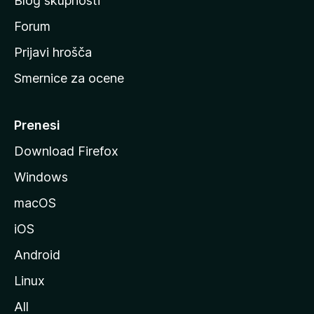
Blog skupnosti
o
s
Forum
t
Prijavi hrošča
r
Smernice za ocene
a
n
M
Prenesi
o
Download Firefox
z
Windows
i
l
macOS
l
iOS
e
Android
Linux
All