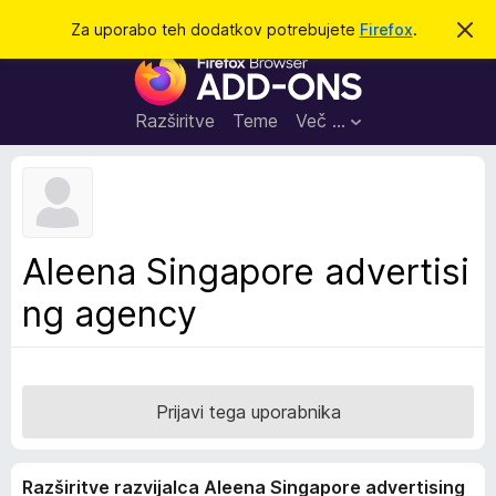
I
Prijava
Za uporabo teh dodatkov potrebujete
Firefox
.
S
k
š
D
r
č
i
o
j
i
d
o
Razširitve
Teme
Več …
b
a
v
t
e
s
k
t
i
i
l
z
Aleena Singapore advertisi
o
a
ng agency
b
r
s
k
a
Prijavi tega uporabnika
l
n
Razširitve razvijalca Aleena Singapore advertising
i