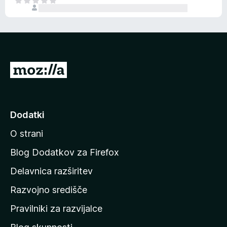
Š
e
e
n
n
j
i
e
o
n
c
o
e
P
n
o
j
j
e
n
d
Dodatki
o
i
O strani
n
a
Blog Dodatkov za Firefox
d
Delavnica razširitev
o
Razvojno središče
m
a
Pravilniki za razvijalce
č