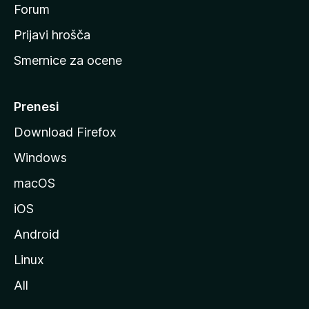
s
Forum
t
Prijavi hrošča
r
Smernice za ocene
a
n
M
Prenesi
o
Download Firefox
z
Windows
i
l
macOS
l
iOS
e
Android
Linux
All