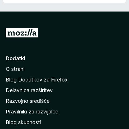
e
n
n
j
i
e
o
n
c
o
e
P
n
o
j
j
e
n
d
Dodatki
o
i
O strani
n
a
Blog Dodatkov za Firefox
d
Delavnica razširitev
o
Razvojno središče
m
a
Pravilniki za razvijalce
č
Blog skupnosti
o