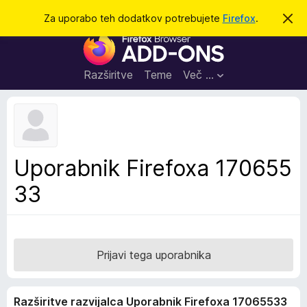
I
Prijava
Za uporabo teh dodatkov potrebujete
Firefox
.
S
k
š
D
r
č
i
o
j
i
d
o
Razširitve
Teme
Več …
b
a
v
t
e
s
k
t
i
i
l
z
Uporabnik Firefoxa 170655
o
a
33
b
r
s
k
a
Prijavi tega uporabnika
l
n
Razširitve razvijalca Uporabnik Firefoxa 17065533
i