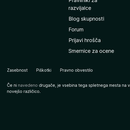
Pravilniki za
a
razvijalce
č
Blog skupnosti
o
s
Forum
t
Prijavi hrošča
r
Smernice za ocene
a
n
M
Zasebnost
Piškotki
Pravno obvestilo
o
z
Če ni
navedeno
drugače, je vsebina tega spletnega mesta na v
i
novejšo različico.
l
l
e