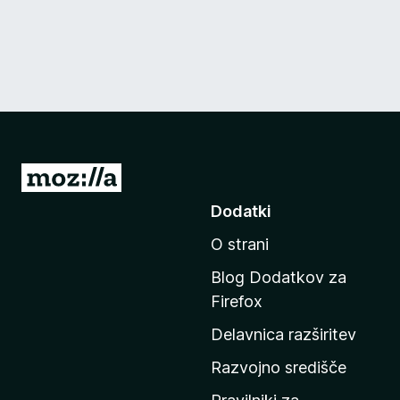
P
o
Dodatki
j
O strani
d
i
Blog Dodatkov za
n
Firefox
a
Delavnica razširitev
d
o
Razvojno središče
m