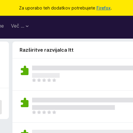
Za uporabo teh dodatkov potrebujete
Firefox
.
me
Več …
Razširitve razvijalca ltt
Š
e
n
i
o
c
Š
e
e
n
n
j
i