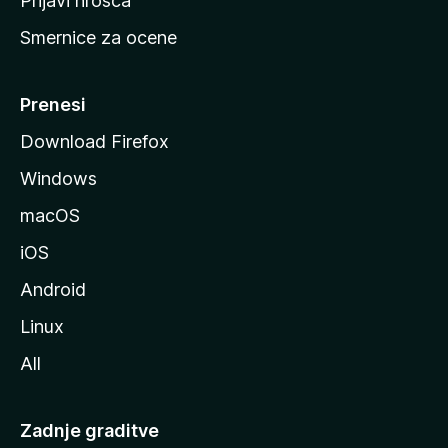
Prijavi hrošča
r
Smernice za ocene
a
n
M
Prenesi
o
Download Firefox
z
Windows
i
l
macOS
l
iOS
e
Android
Linux
All
Zadnje graditve