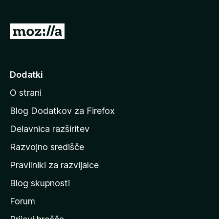
k
F
P
i
o
r
j
e
f
d
Dodatki
o
i
x
O strani
n
a
Blog Dodatkov za Firefox
d
Delavnica razširitev
o
Razvojno središče
m
a
Pravilniki za razvijalce
č
Blog skupnosti
o
s
Forum
t