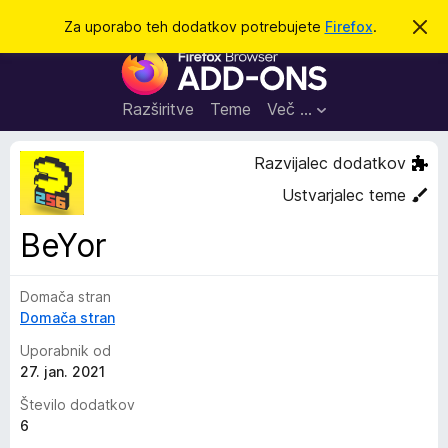
I
Prijava
Za uporabo teh dodatkov potrebujete
Firefox
.
S
k
š
D
r
č
i
o
j
i
d
o
Razširitve
Teme
Več …
b
a
v
t
e
Razvijalec dodatkov
s
k
t
Ustvarjalec teme
i
i
l
z
BeYor
o
a
b
Domača stran
r
Domača stran
s
k
Uporabnik od
a
27. jan. 2021
l
Število dodatkov
n
6
i