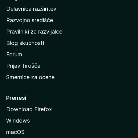
d
Delavnica razširitev
o
Razvojno središče
m
a
Pravilniki za razvijalce
č
Blog skupnosti
o
s
Forum
t
Prijavi hrošča
r
Smernice za ocene
a
n
M
Prenesi
o
Download Firefox
z
Windows
i
l
macOS
l