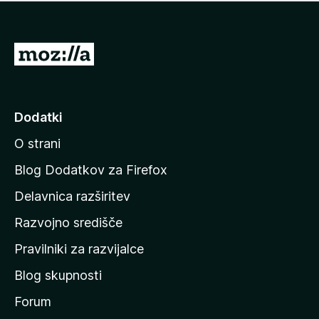
i
e
o
n
c
o
e
P
n
o
j
j
e
n
d
Dodatki
o
i
O strani
n
a
Blog Dodatkov za Firefox
d
Delavnica razširitev
o
Razvojno središče
m
a
Pravilniki za razvijalce
č
Blog skupnosti
o
s
Forum