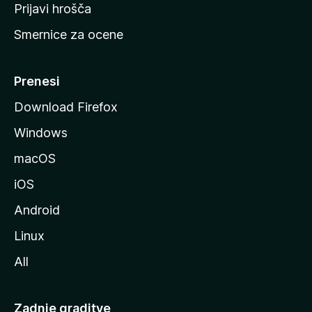
t
Prijavi hrošča
r
Smernice za ocene
a
n
M
Prenesi
o
Download Firefox
z
Windows
i
l
macOS
l
iOS
e
Android
Linux
All
Zadnje graditve