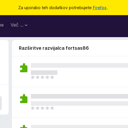
Za uporabo teh dodatkov potrebujete
Firefox
.
me
Več …
Razširitve razvijalca fortsas86
Š
e
n
i
o
c
Š
e
e
n
n
j
i