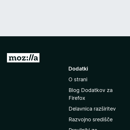
P
o
Dodatki
j
O strani
d
i
Blog Dodatkov za
n
Firefox
a
Delavnica razširitev
d
o
Razvojno središče
m