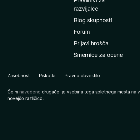
Pravilniki za
a
razvijalce
č
Blog skupnosti
o
s
Forum
t
Prijavi hrošča
r
Smernice za ocene
a
n
M
Zasebnost
Piškotki
Pravno obvestilo
o
z
Če ni
navedeno
drugače, je vsebina tega spletnega mesta na v
i
novejšo različico.
l
l
e