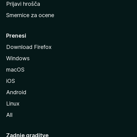
t
Prijavi hrošča
r
Smernice za ocene
a
n
M
Prenesi
o
Download Firefox
z
Windows
i
l
macOS
l
iOS
e
Android
Linux
All
Zadnje graditve