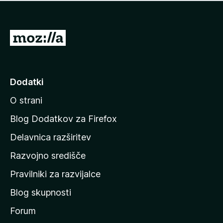
i
e
o
n
c
o
e
P
n
o
j
j
e
n
d
Dodatki
o
i
O strani
n
a
Blog Dodatkov za Firefox
d
Delavnica razširitev
o
Razvojno središče
m
a
Pravilniki za razvijalce
č
Blog skupnosti
o
s
Forum