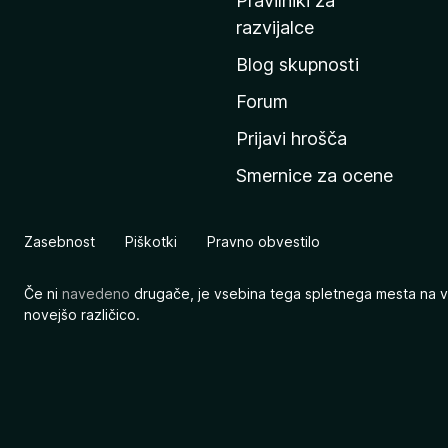
Pravilniki za
a
razvijalce
č
Blog skupnosti
o
s
Forum
t
Prijavi hrošča
r
Smernice za ocene
a
n
M
Zasebnost
Piškotki
Pravno obvestilo
o
z
Če ni
navedeno
drugače, je vsebina tega spletnega mesta na v
i
novejšo različico.
l
l
e