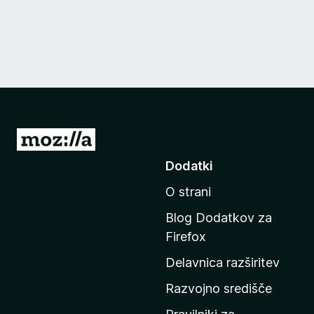
P
o
Dodatki
j
O strani
d
i
Blog Dodatkov za
n
Firefox
a
Delavnica razširitev
d
o
Razvojno središče
m