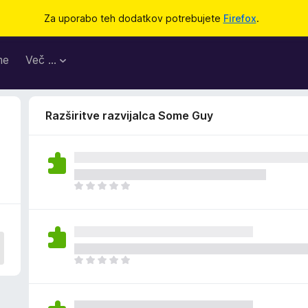
Za uporabo teh dodatkov potrebujete
Firefox
.
me
Več …
Razširitve razvijalca Some Guy
Š
e
n
i
o
c
Š
e
e
n
n
j
i