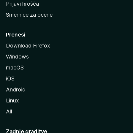
t
Prijavi hrošča
r
Smernice za ocene
a
n
M
Prenesi
o
Download Firefox
z
Windows
i
l
macOS
l
iOS
e
Android
Linux
All
Zadnje graditve