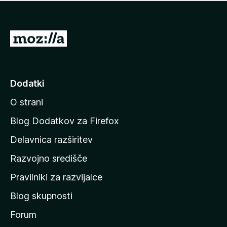
i
e
o
n
c
o
e
P
n
o
j
j
e
n
d
Dodatki
o
i
O strani
n
a
Blog Dodatkov za Firefox
d
Delavnica razširitev
o
Razvojno središče
m
a
Pravilniki za razvijalce
č
Blog skupnosti
o
s
Forum