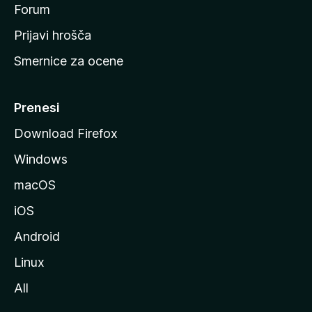
s
Forum
t
Prijavi hrošča
r
Smernice za ocene
a
n
M
Prenesi
o
Download Firefox
z
Windows
i
l
macOS
l
iOS
e
Android
Linux
All