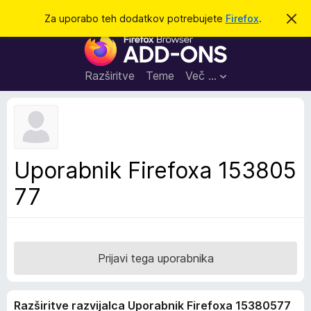
I
Prijava
Za uporabo teh dodatkov potrebujete
Firefox
.
S
k
š
D
r
č
i
o
j
i
d
o
Razširitve
Teme
Več …
b
a
v
t
e
s
k
t
i
i
l
z
Uporabnik Firefoxa 153805
o
a
77
b
r
s
k
a
Prijavi tega uporabnika
l
n
Razširitve razvijalca Uporabnik Firefoxa 15380577
i