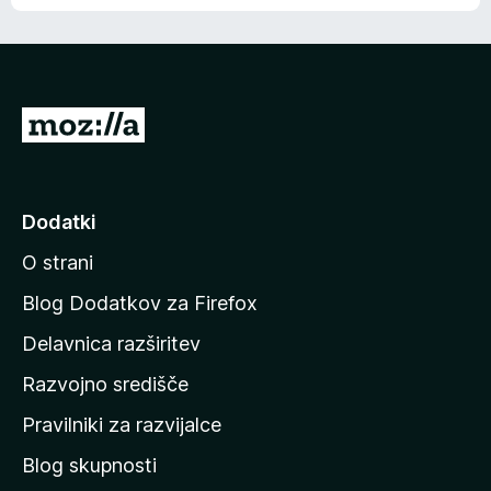
e
n
n
j
i
e
o
n
c
o
e
P
n
o
j
j
e
n
d
Dodatki
o
i
O strani
n
a
Blog Dodatkov za Firefox
d
Delavnica razširitev
o
Razvojno središče
m
a
Pravilniki za razvijalce
č
Blog skupnosti
o