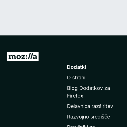
P
o
Dodatki
j
O strani
d
i
Blog Dodatkov za
n
Firefox
a
Delavnica razširitev
d
o
Razvojno središče
m