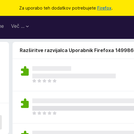
Za uporabo teh dodatkov potrebujete
Firefox
.
me
Več …
Razširitve razvijalca Uporabnik Firefoxa 14998
Š
e
n
i
o
c
Š
e
e
n
n
j
i