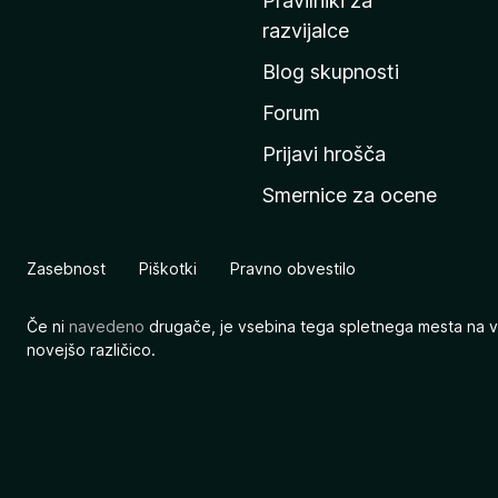
Pravilniki za
a
razvijalce
č
Blog skupnosti
o
s
Forum
t
Prijavi hrošča
r
Smernice za ocene
a
n
M
Zasebnost
Piškotki
Pravno obvestilo
o
z
Če ni
navedeno
drugače, je vsebina tega spletnega mesta na v
i
novejšo različico.
l
l
e