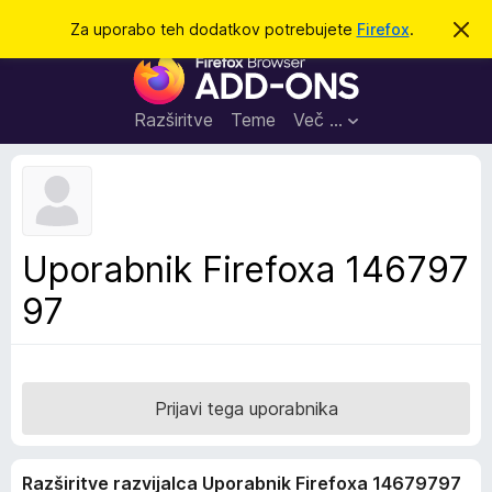
I
Prijava
Za uporabo teh dodatkov potrebujete
Firefox
.
S
k
š
D
r
č
i
o
j
i
d
o
Razširitve
Teme
Več …
b
a
v
t
e
s
k
t
i
i
l
z
Uporabnik Firefoxa 146797
o
a
97
b
r
s
k
a
Prijavi tega uporabnika
l
n
Razširitve razvijalca Uporabnik Firefoxa 14679797
i