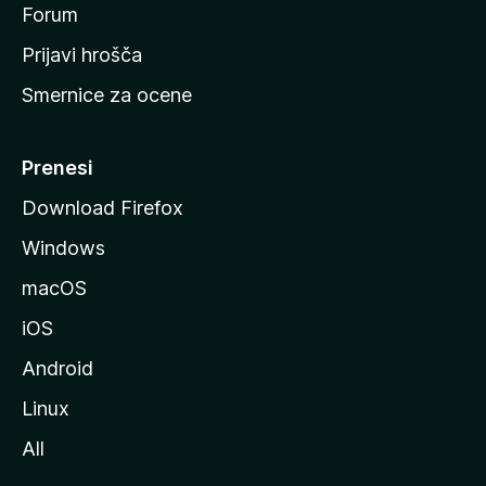
s
Forum
t
Prijavi hrošča
r
Smernice za ocene
a
n
M
Prenesi
o
Download Firefox
z
Windows
i
l
macOS
l
iOS
e
Android
Linux
All