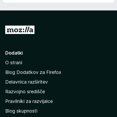
e
n
n
j
i
e
o
n
c
o
e
P
n
o
j
j
e
n
d
Dodatki
o
i
O strani
n
a
Blog Dodatkov za Firefox
d
Delavnica razširitev
o
Razvojno središče
m
a
Pravilniki za razvijalce
č
Blog skupnosti
o