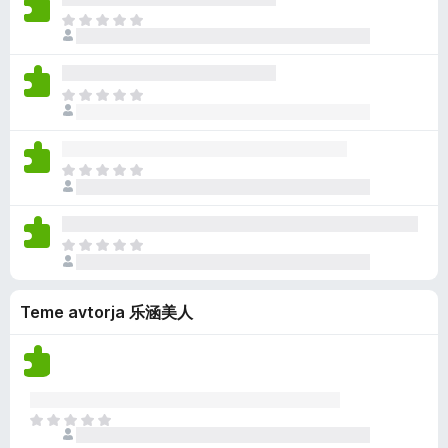
n
i
n
Š
o
o
j
e
c
e
n
e
n
i
n
Š
o
o
j
e
c
e
n
e
n
i
n
Š
o
o
j
e
c
e
n
e
n
i
n
Š
o
o
j
e
c
e
n
e
n
Teme avtorja 乐涵美人
i
n
o
o
j
c
e
e
n
n
o
j
Š
e
e