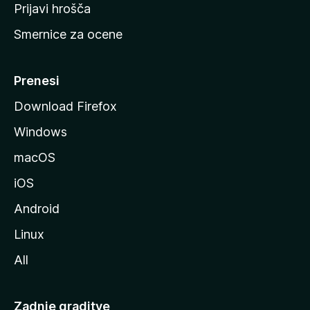
t
Prijavi hrošča
r
Smernice za ocene
a
n
M
Prenesi
o
Download Firefox
z
Windows
i
l
macOS
l
iOS
e
Android
Linux
All
Zadnje graditve