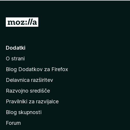
i
e
o
n
c
o
e
P
n
o
j
j
e
n
d
Dodatki
o
i
O strani
n
a
Blog Dodatkov za Firefox
d
Delavnica razširitev
o
Razvojno središče
m
a
Pravilniki za razvijalce
č
Blog skupnosti
o
s
Forum