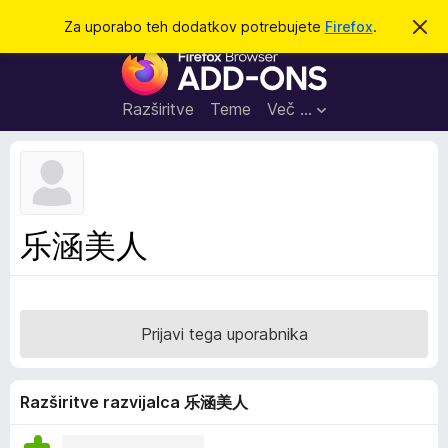
I
Prijava
Za uporabo teh dodatkov potrebujete
Firefox
.
S
k
š
D
r
č
i
o
j
i
d
o
Razširitve
Teme
Več …
b
a
v
t
e
s
k
t
i
i
l
z
乐涵美人
o
a
b
r
s
Prijavi tega uporabnika
k
a
l
Razširitve razvijalca 乐涵美人
n
i