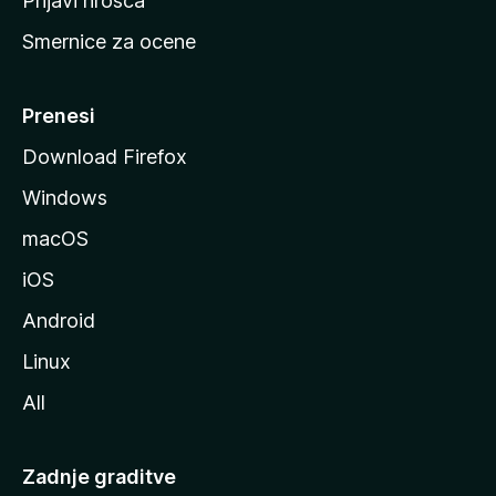
Prijavi hrošča
r
Smernice za ocene
a
n
M
Prenesi
o
Download Firefox
z
Windows
i
l
macOS
l
iOS
e
Android
Linux
All
Zadnje graditve