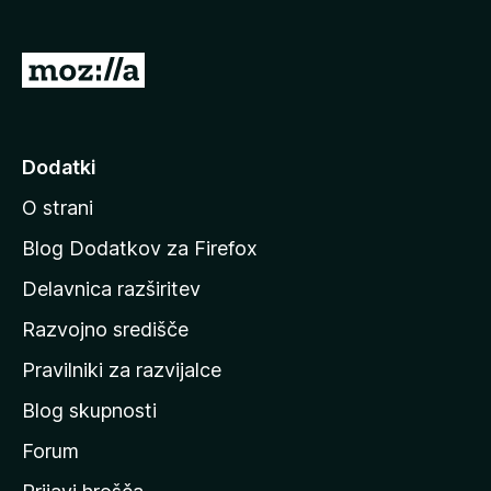
k
F
P
i
o
r
j
e
f
d
Dodatki
o
i
x
O strani
n
a
Blog Dodatkov za Firefox
d
Delavnica razširitev
o
Razvojno središče
m
a
Pravilniki za razvijalce
č
Blog skupnosti
o
s
Forum
t