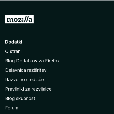
i
e
o
n
c
o
e
P
n
o
j
j
e
n
d
Dodatki
o
i
O strani
n
a
Blog Dodatkov za Firefox
d
Delavnica razširitev
o
Razvojno središče
m
a
Pravilniki za razvijalce
č
Blog skupnosti
o
s
Forum