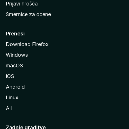
t
Prijavi hrošča
r
Smernice za ocene
a
n
M
Prenesi
o
Download Firefox
z
Windows
i
l
macOS
l
iOS
e
Android
Linux
All
Zadnje graditve