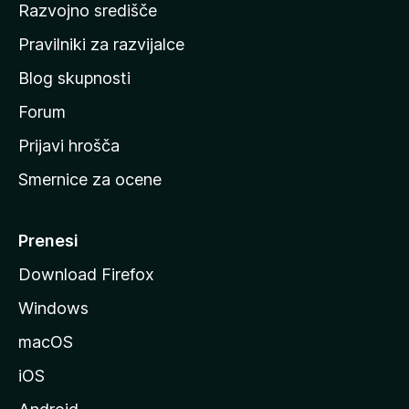
Razvojno središče
m
a
Pravilniki za razvijalce
č
Blog skupnosti
o
s
Forum
t
Prijavi hrošča
r
Smernice za ocene
a
n
M
Prenesi
o
Download Firefox
z
Windows
i
l
macOS
l
iOS
e