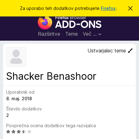
I
Prijava
Za uporabo teh dodatkov potrebujete
Firefox
.
S
k
š
D
r
č
i
o
j
i
d
o
Razširitve
Teme
Več …
b
a
v
t
e
Ustvarjalec teme
s
k
t
i
i
l
z
Shacker Benashoor
o
a
b
Uporabnik od
r
8. maj. 2018
s
k
Število dodatkov
a
2
l
Povprečna ocena dodatkov tega razvijalca
n
O
i
c