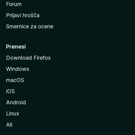
s
Forum
t
Prijavi hrošča
r
Smernice za ocene
a
n
M
Prenesi
o
Download Firefox
z
Windows
i
l
macOS
l
iOS
e
Android
Linux
All