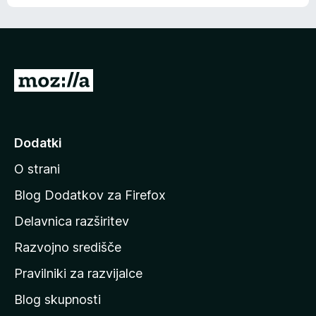
e
n
n
j
i
e
o
n
c
o
e
P
n
o
j
j
e
n
d
Dodatki
o
i
O strani
n
a
Blog Dodatkov za Firefox
d
Delavnica razširitev
o
Razvojno središče
m
a
Pravilniki za razvijalce
č
Blog skupnosti
o