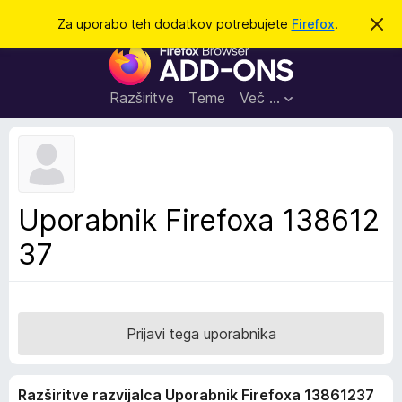
I
Prijava
Za uporabo teh dodatkov potrebujete
Firefox
.
S
k
š
D
r
č
i
o
j
i
d
o
Razširitve
Teme
Več …
b
a
v
t
e
s
k
t
i
i
l
z
Uporabnik Firefoxa 138612
o
a
37
b
r
s
k
a
Prijavi tega uporabnika
l
n
Razširitve razvijalca Uporabnik Firefoxa 13861237
i