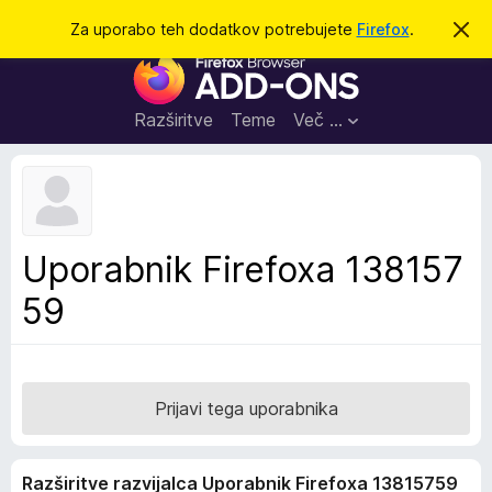
I
Prijava
Za uporabo teh dodatkov potrebujete
Firefox
.
S
k
š
D
r
č
i
o
j
i
d
o
Razširitve
Teme
Več …
b
a
v
t
e
s
k
t
i
i
l
z
Uporabnik Firefoxa 138157
o
a
59
b
r
s
k
a
Prijavi tega uporabnika
l
n
Razširitve razvijalca Uporabnik Firefoxa 13815759
i