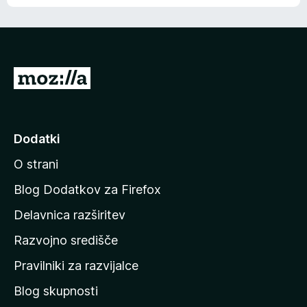
e
n
n
j
i
e
o
n
c
o
e
P
n
o
j
j
e
n
d
Dodatki
o
i
O strani
n
a
Blog Dodatkov za Firefox
d
Delavnica razširitev
o
Razvojno središče
m
a
Pravilniki za razvijalce
č
Blog skupnosti
o