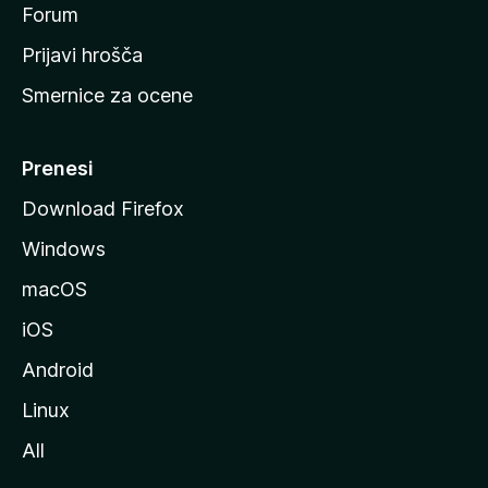
s
Forum
t
Prijavi hrošča
r
Smernice za ocene
a
n
M
Prenesi
o
Download Firefox
z
Windows
i
l
macOS
l
iOS
e
Android
Linux
All