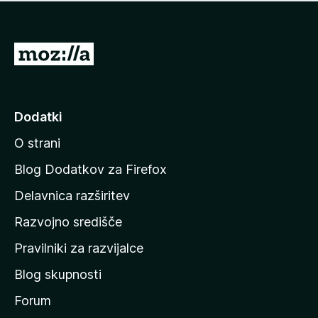
i
e
o
n
c
o
e
P
n
o
j
j
e
n
d
Dodatki
o
i
O strani
n
a
Blog Dodatkov za Firefox
d
Delavnica razširitev
o
Razvojno središče
m
a
Pravilniki za razvijalce
č
Blog skupnosti
o
s
Forum