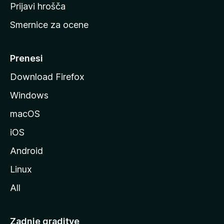
t
Prijavi hrošča
r
Smernice za ocene
a
n
M
Prenesi
o
Download Firefox
z
Windows
i
l
macOS
l
iOS
e
Android
Linux
All
Zadnje graditve