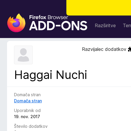
D
o
Razširitve
Te
d
a
t
Razvijalec dodatkov
k
i
z
Haggai Nuchi
a
b
r
s
Domača stran
k
Domača stran
a
Uporabnik od
l
19. nov. 2017
n
Število dodatkov
i