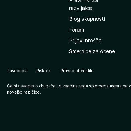
Pravilniki za
a
razvijalce
č
Blog skupnosti
o
s
Forum
t
Prijavi hrošča
r
Smernice za ocene
a
n
M
Zasebnost
Piškotki
Pravno obvestilo
o
z
Če ni
navedeno
drugače, je vsebina tega spletnega mesta na v
i
novejšo različico.
l
l
e