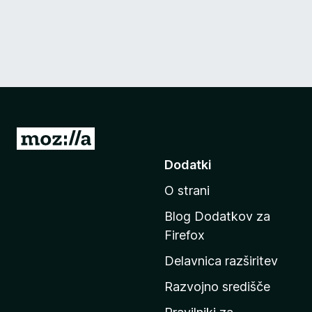
P
o
Dodatki
j
O strani
d
i
Blog Dodatkov za
n
Firefox
a
Delavnica razširitev
d
o
Razvojno središče
m