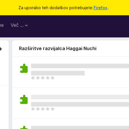
Za uporabo teh dodatkov potrebujete
Firefox
.
me
Več …
Razširitve razvijalca Haggai Nuchi
Š
e
n
i
o
c
Š
e
e
n
n
j
i