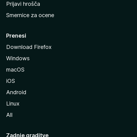
t
Prijavi hrošča
r
Smernice za ocene
a
n
M
Prenesi
o
Download Firefox
z
Windows
i
l
macOS
l
iOS
e
Android
Linux
All
Zadnje graditve