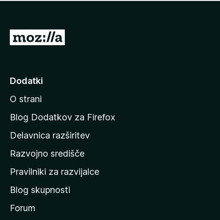
i
e
o
n
c
o
e
P
n
o
j
j
e
n
d
Dodatki
o
i
O strani
n
a
Blog Dodatkov za Firefox
d
Delavnica razširitev
o
Razvojno središče
m
a
Pravilniki za razvijalce
č
Blog skupnosti
o
s
Forum