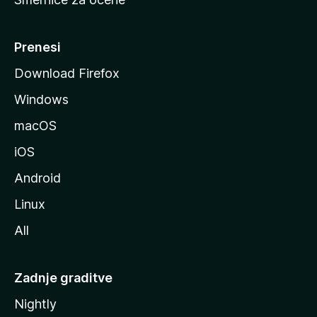
a
n
M
Prenesi
o
Download Firefox
z
Windows
i
l
macOS
l
iOS
e
Android
Linux
All
Zadnje graditve
Nightly