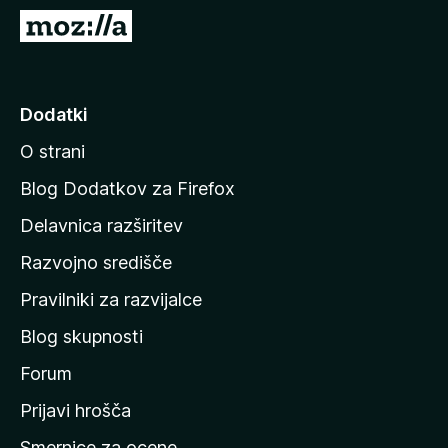
k
P
F
o
i
j
r
d
Dodatki
e
i
f
O strani
n
o
a
x
Blog Dodatkov za Firefox
d
Delavnica razširitev
o
Razvojno središče
m
a
Pravilniki za razvijalce
č
Blog skupnosti
o
s
Forum
t
Prijavi hrošča
r
Smernice za ocene