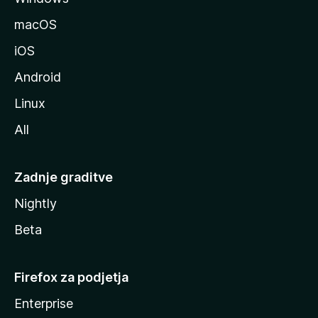
l
macOS
l
iOS
e
Android
Linux
All
Zadnje graditve
Nightly
Beta
Firefox za podjetja
Enterprise