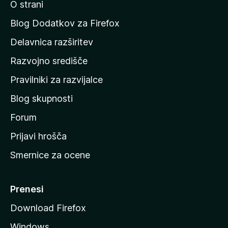
O strani
n
a
Blog Dodatkov za Firefox
d
Delavnica razširitev
o
Razvojno središče
m
a
Pravilniki za razvijalce
č
Blog skupnosti
o
s
Forum
t
Prijavi hrošča
r
Smernice za ocene
a
n
M
Prenesi
o
Download Firefox
z
Windows
i