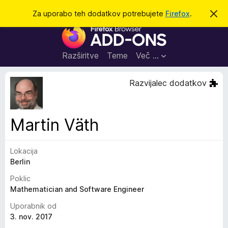
I
Prijava
Za uporabo teh dodatkov potrebujete
Firefox
.
S
k
š
D
r
č
i
o
j
i
d
o
Razširitve
Teme
Več …
b
a
v
t
e
Razvijalec dodatkov
s
k
t
i
i
l
z
Martin Väth
o
a
b
Lokacija
r
Berlin
s
k
Poklic
a
Mathematician and Software Engineer
l
Uporabnik od
n
3. nov. 2017
i