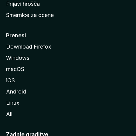
t
Prijavi hrošča
r
Smernice za ocene
a
n
M
Prenesi
o
Download Firefox
z
Windows
i
l
macOS
l
iOS
e
Android
Linux
All
Zadnje graditve