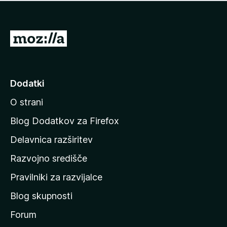
i
e
o
n
c
o
e
P
n
o
j
j
e
n
d
Dodatki
o
i
O strani
n
a
Blog Dodatkov za Firefox
d
Delavnica razširitev
o
Razvojno središče
m
a
Pravilniki za razvijalce
č
Blog skupnosti
o
s
Forum