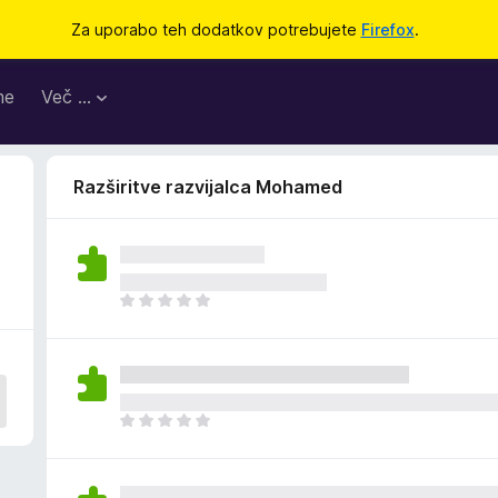
Za uporabo teh dodatkov potrebujete
Firefox
.
me
Več …
Razširitve razvijalca Mohamed
Š
e
n
i
o
c
Š
e
e
n
n
j
i