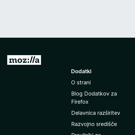
P
o
Dodatki
j
O strani
d
i
Blog Dodatkov za
n
Firefox
a
Delavnica razširitev
d
o
Razvojno središče
m