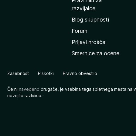
Pravilniki za
a
razvijalce
č
Blog skupnosti
o
s
Forum
t
Prijavi hrošča
r
Smernice za ocene
a
n
M
Zasebnost
Piškotki
Pravno obvestilo
o
z
Če ni
navedeno
drugače, je vsebina tega spletnega mesta na v
i
novejšo različico.
l
l
e