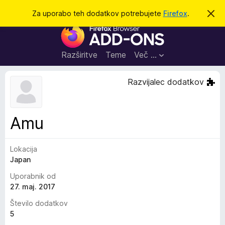
I
Prijava
Za uporabo teh dodatkov potrebujete
Firefox
.
S
k
š
D
r
č
i
o
j
i
d
o
Razširitve
Teme
Več …
b
a
v
t
e
Razvijalec dodatkov
s
k
t
i
i
l
z
Amu
o
a
b
Lokacija
r
Japan
s
k
Uporabnik od
a
27. maj. 2017
l
Število dodatkov
n
5
i