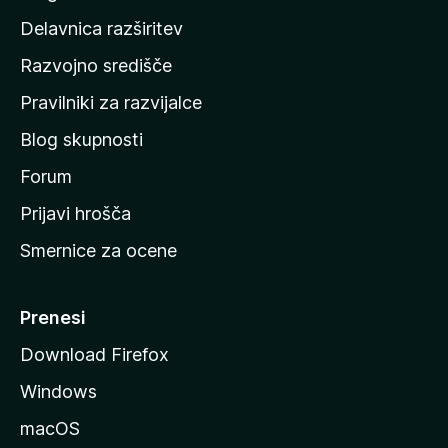
d
Delavnica razširitev
o
Razvojno središče
m
a
Pravilniki za razvijalce
č
Blog skupnosti
o
s
Forum
t
Prijavi hrošča
r
Smernice za ocene
a
n
M
Prenesi
o
Download Firefox
z
Windows
i
l
macOS
l