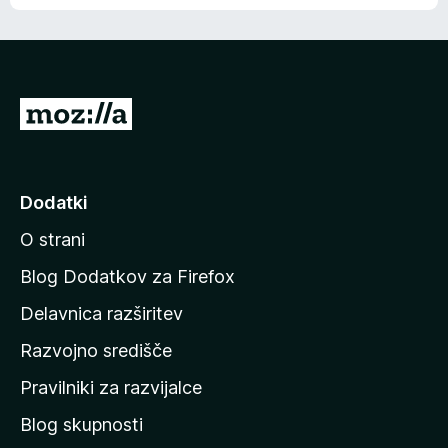
e
n
n
j
i
e
o
n
c
o
e
P
n
o
j
j
e
n
d
Dodatki
o
i
O strani
n
a
Blog Dodatkov za Firefox
d
Delavnica razširitev
o
Razvojno središče
m
a
Pravilniki za razvijalce
č
Blog skupnosti
o