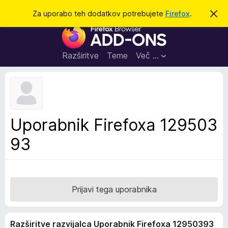
I
Prijava
Za uporabo teh dodatkov potrebujete
Firefox
.
S
k
š
D
r
č
i
o
j
i
d
o
Razširitve
Teme
Več …
b
a
v
t
e
s
k
t
i
i
l
z
Uporabnik Firefoxa 129503
o
a
93
b
r
s
k
a
Prijavi tega uporabnika
l
n
Razširitve razvijalca Uporabnik Firefoxa 12950393
i