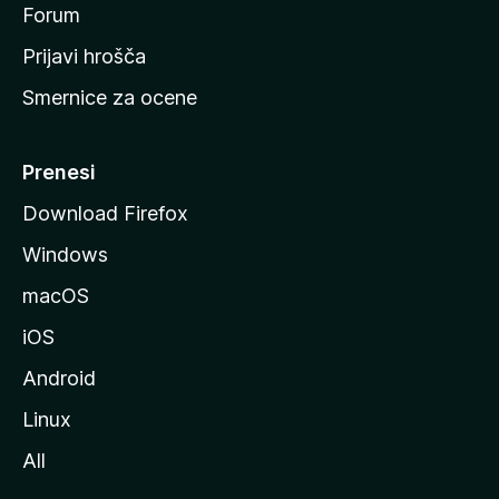
s
Forum
t
Prijavi hrošča
r
Smernice za ocene
a
n
M
Prenesi
o
Download Firefox
z
Windows
i
l
macOS
l
iOS
e
Android
Linux
All