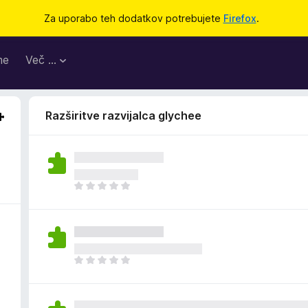
Za uporabo teh dodatkov potrebujete
Firefox
.
me
Več …
Razširitve razvijalca glychee
Š
e
n
i
o
c
Š
e
e
n
n
j
i