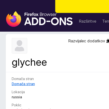
D
o
Razširitve
Te
d
a
t
Razvijalec dodatkov
k
i
z
glychee
a
b
r
s
Domača stran
k
Domača stran
a
Lokacija
l
russia
n
Poklic
i