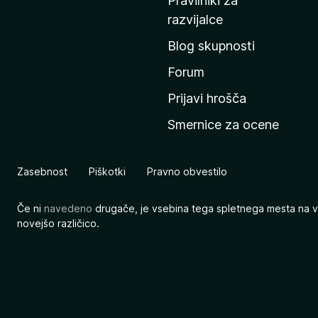
Pravilniki za
a
razvijalce
č
Blog skupnosti
o
s
Forum
t
Prijavi hrošča
r
Smernice za ocene
a
n
M
Zasebnost
Piškotki
Pravno obvestilo
o
z
Če ni
navedeno
drugače, je vsebina tega spletnega mesta na v
i
novejšo različico.
l
l
e