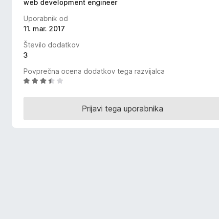
web development engineer
k
Uporabnik od
F
11. mar. 2017
i
r
Število dodatkov
e
3
f
Povprečna ocena dodatkov tega razvijalca
o
O
x
c
e
Prijavi tega uporabnika
n
j
e
n
o
z
3
,
3
o
d