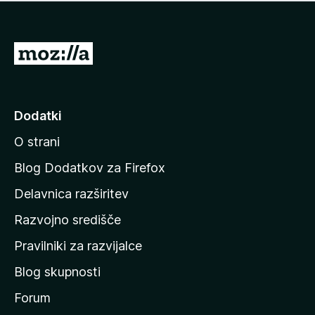
i
e
o
n
c
o
e
P
n
o
j
j
e
n
d
Dodatki
o
i
O strani
n
a
Blog Dodatkov za Firefox
d
Delavnica razširitev
o
Razvojno središče
m
a
Pravilniki za razvijalce
č
Blog skupnosti
o
s
Forum