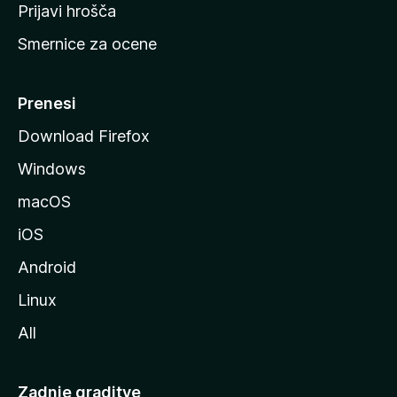
t
Prijavi hrošča
r
Smernice za ocene
a
n
M
Prenesi
o
Download Firefox
z
Windows
i
l
macOS
l
iOS
e
Android
Linux
All
Zadnje graditve