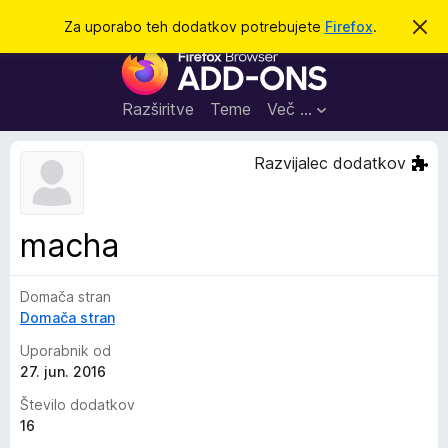
I
Prijava
Za uporabo teh dodatkov potrebujete
Firefox
.
S
k
š
D
r
č
i
o
j
i
d
o
Razširitve
Teme
Več …
b
a
v
t
e
Razvijalec dodatkov
s
k
t
i
i
l
z
macha
o
a
b
Domača stran
r
Domača stran
s
k
Uporabnik od
a
27. jun. 2016
l
Število dodatkov
n
16
i