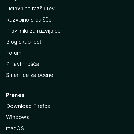
d
Delavnica razširitev
o
Razvojno središče
m
a
Pravilniki za razvijalce
č
Blog skupnosti
o
s
Forum
t
Prijavi hrošča
r
Smernice za ocene
a
n
M
Prenesi
o
Download Firefox
z
Windows
i
l
macOS
l