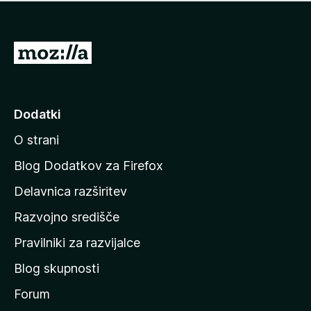
i
e
o
n
c
o
e
P
n
o
j
j
e
n
d
Dodatki
o
i
O strani
n
a
Blog Dodatkov za Firefox
d
Delavnica razširitev
o
Razvojno središče
m
a
Pravilniki za razvijalce
č
Blog skupnosti
o
s
Forum