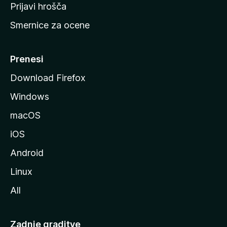
t
Prijavi hrošča
r
Smernice za ocene
a
n
M
Prenesi
o
Download Firefox
z
Windows
i
l
macOS
l
iOS
e
Android
Linux
All
Zadnje graditve