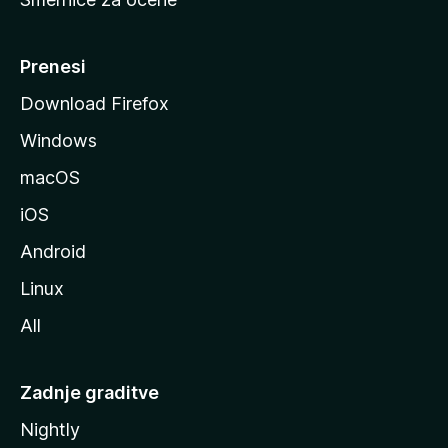
a
n
M
Prenesi
o
Download Firefox
z
Windows
i
l
macOS
l
iOS
e
Android
Linux
All
Zadnje graditve
Nightly