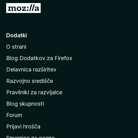
k
P
F
o
i
j
r
d
Dodatki
e
i
f
O strani
n
o
a
x
Blog Dodatkov za Firefox
d
Delavnica razširitev
o
Razvojno središče
m
a
Pravilniki za razvijalce
č
Blog skupnosti
o
s
Forum
t
Prijavi hrošča
r
Smernice za ocene